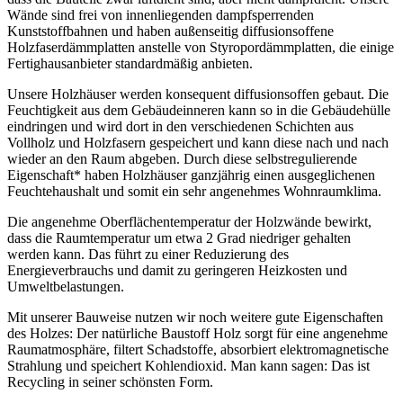
Wände sind frei von innenliegenden dampfsperrenden
Kunststoffbahnen und haben außenseitig diffusionsoffene
Holzfaserdämmplatten anstelle von Styropordämmplatten, die einige
Fertighausanbieter standardmäßig anbieten.
Unsere Holzhäuser werden konsequent diffusionsoffen gebaut. Die
Feuchtigkeit aus dem Gebäudeinneren kann so in die Gebäudehülle
eindringen und wird dort in den verschiedenen Schichten aus
Vollholz und Holzfasern gespeichert und kann diese nach und nach
wieder an den Raum abgeben. Durch diese selbstregulierende
Eigenschaft* haben Holzhäuser ganzjährig einen ausgeglichenen
Feuchtehaushalt und somit ein sehr angenehmes Wohnraumklima.
Die angenehme Oberflächentemperatur der Holzwände bewirkt,
dass die Raumtemperatur um etwa 2 Grad niedriger gehalten
werden kann. Das führt zu einer Reduzierung des
Energieverbrauchs und damit zu geringeren Heizkosten und
Umweltbelastungen.
Mit unserer Bauweise nutzen wir noch weitere gute Eigenschaften
des Holzes: Der natürliche Baustoff Holz sorgt für eine angenehme
Raumatmosphäre, filtert Schadstoffe, absorbiert elektromagnetische
Strahlung und speichert Kohlendioxid. Man kann sagen: Das ist
Recycling in seiner schönsten Form.